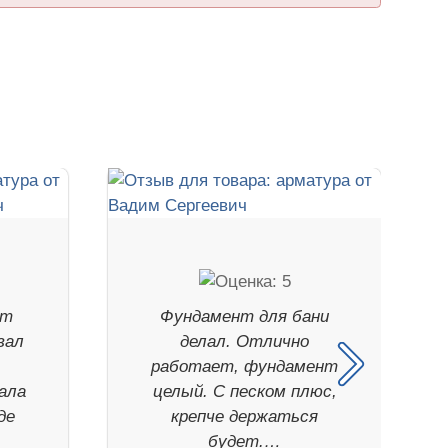
нт
Фундамент для бани
вал
делал. Отлично
работает, фундамент
ала
целый. С песком плюс,
де
крепче держаться
будет.…