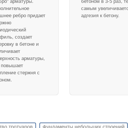
бро" арматуры.
бетоном в 3-5 раз, т
олнительное
самым увеличивает
шнее ребро придает
адгезия к бетону.
ержню
иодический
филь, создает
еровку в бетоне и
личивает
ерхность арматуры,
 повышает
пление стержня с
оном.
тво тротуаров
Фундаменты небольших строений