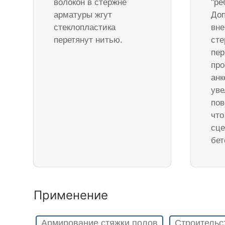
волокон в стержне
"ре
арматуры жгут
Доп
стеклопластика
вне
перетянут нитью.
ст
пер
про
анк
уве
пов
что
сце
бет
Применение
Армирование стяжки полов
Строительс