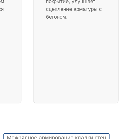
ем
покрытие, улучшает
ся
сцепление арматуры с
бетоном.
Межрядное армирование кладки стен