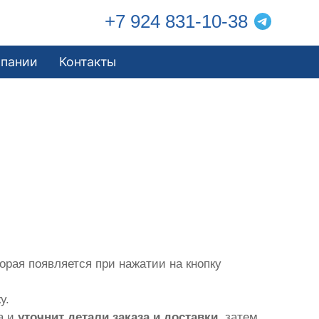
+7 924 831-10-38
мпании
Контакты
торая появляется при нажатии на кнопку
у.
а и
уточнит детали заказа и доставки
, затем