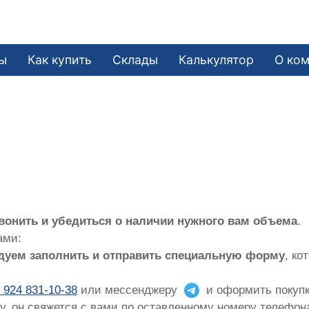
ы
Как купить
Склады
Калькулятор
О ко
вонить и убедиться о наличии нужного вам объема
.
ами:
дуем заполнить и отправить специальную форму
, ко
 924 831-10-38
или мессенджеру
и оформить покупк
ку, он свяжется с вами по оставленному номеру телефон