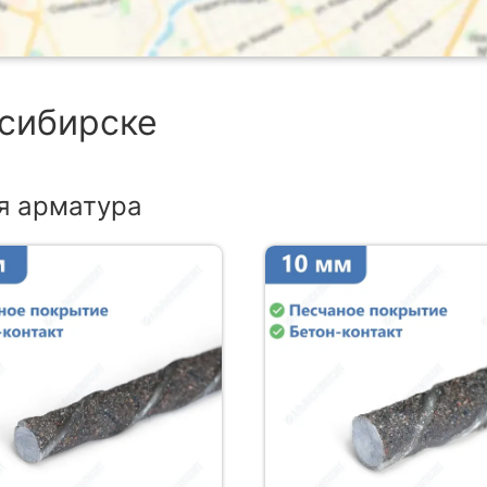
осибирске
я арматура