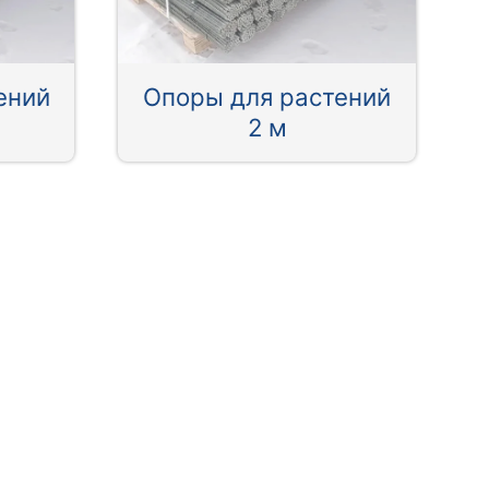
ений
Опоры для растений
2 м