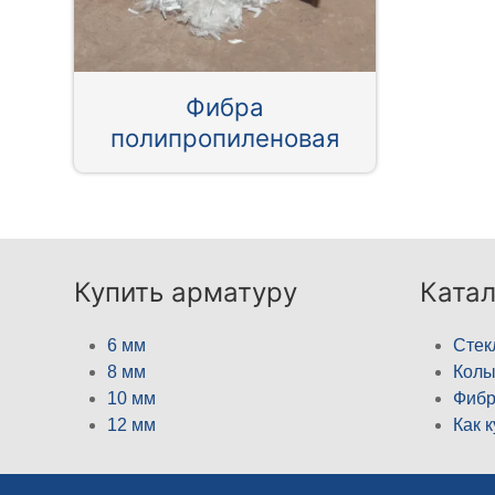
Фибра
полипропиленовая
Купить арматуру
Катал
6 мм
Стек
8 мм
Кол
10 мм
Фибр
12 мм
Как 