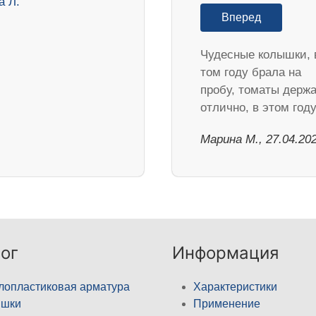
Вперед
Чудесные колышки, 
том году брала на
пробу, томаты держ
отлично, в этом го
Марина М., 27.04.20
ог
Информация
лопластиковая арматура
Характеристики
ышки
Применение