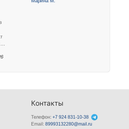
в
ат
ду…
26
Контакты
Телефон:
+7 924 831-10-38
Email:
89993132280@mail.ru