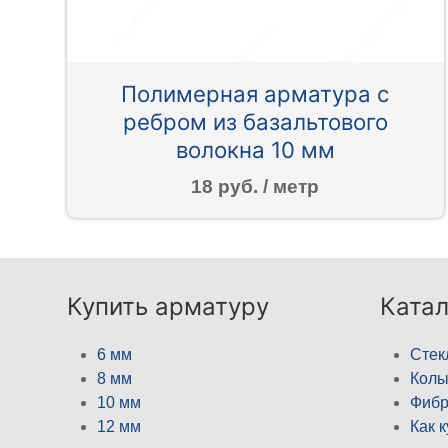
Полимерная арматура c
ребром из базальтового
волокна 10 мм
18 руб. / метр
Купить арматуру
Катал
6 мм
Стек
8 мм
Кол
10 мм
Фибр
12 мм
Как 